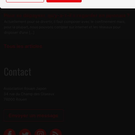
modalités […]
Pour se dépayser, qu'y-a-t-il à regarder en japonais ?
Actuellement pour se divertir, il faut composer avec le confinement mais,
pour la plupart, nous pouvons compter sur internet et les réseaux pour
disposer d’une […]
Tous les articles
Contact
Association Rouen Japon
34 rue du Champ des Oiseaux
76000 Rouen
Envoyer un message