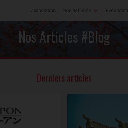
L’association
Nos activités
Événemen
Nos Articles #Blog
Derniers articles