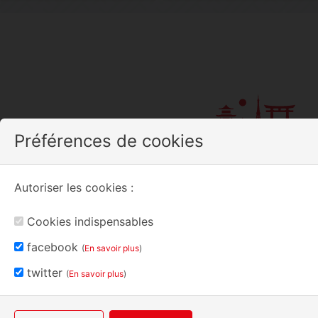
Préférences de cookies
Rouen Japon
Autoriser les cookies :
L’association Rouen Japon À propos de nous Rouen Japon a été créé en
2009 par Akari FUJINO.À l’heure actuelle, l’association compte une centaine
Cookies indispensables
de membres.Rouen Japon a pour objectif : Être un lieu d’échange entre les
Français et les JaponaisMettre en relation des Français et des Japonais
facebook
(
En savoir plus
)
pour leur permettre de communiquer, d’échanger sur leurs […]
twitter
(
En savoir plus
)
日本語
Devenir membre