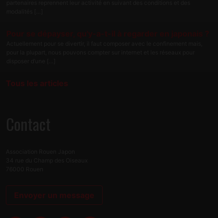
partenaires reprennent leur activité en suivant des conditions et des
modalités […]
Pour se dépayser, qu'y-a-t-il à regarder en japonais ?
Actuellement pour se divertir, il faut composer avec le confinement mais,
pour la plupart, nous pouvons compter sur internet et les réseaux pour
disposer d’une […]
Tous les articles
Contact
Association Rouen Japon
34 rue du Champ des Oiseaux
76000 Rouen
Envoyer un message