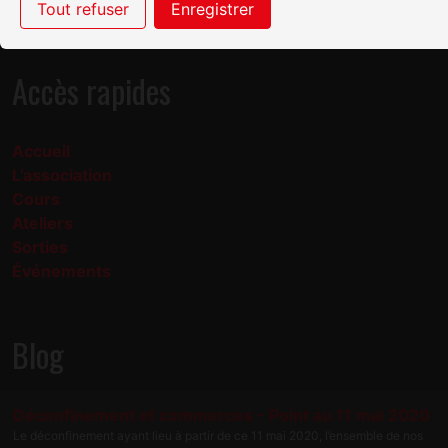
En savoir plus sur l'association
Tout refuser
Enregistrer
Accès rapides
Accueil
L’association
Cours
Ateliers
Sorties
Événements
Blog
Déconfinement et commerces - Point au 11 mai 2020
Le déconfinement ayant lieu à partir de ce 11 mai 2020, l’ensemble de nos