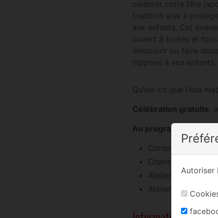
célébrer cette fête japo
tradition vise à protég
aux enfants. Cet événe
ouvert à toutes et tou
découvrir ou faire déco
nippone à vos enfants,
Qu’est-ce que Hina mat
Célébration gratuite
, 
Au programme des fes
Préfér
Conte
Chanson
Autoriser 
Atelier de créatio
Atelier décoration 
Cookies
facebo
Informations