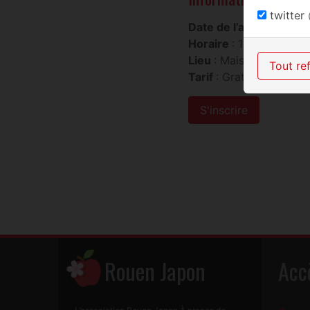
twitter
Date de l’atelier
: Dima
Horaire
: 10h00-12h00
Lieu
: Maison Saint-Sev
Tout re
Tarif
: Gratuit Merci de
S'inscrire
Rouen Japon
Acc