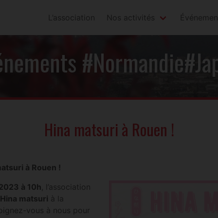
L’association
Nos activités
Événemen
énements #Normandie#Ja
Hina matsuri à Rouen !
atsuri à Rouen !
2023 à 10h
, l’association
Hina matsuri
à la
Joignez-vous à nous pour