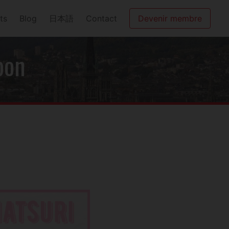
ts
Blog
日本語
Contact
Devenir membre
pon