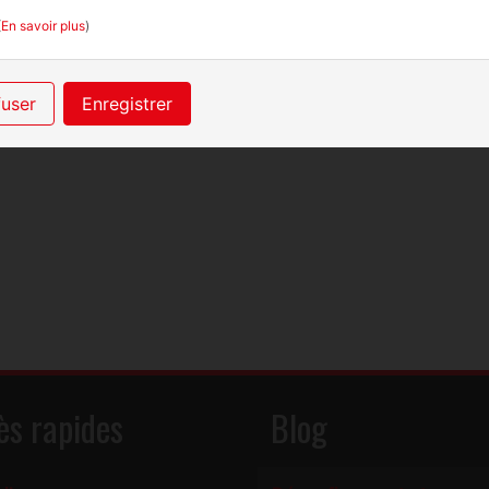
(
En savoir plus
)
nche 26 mars 2023
er – 10-12 rue Saint-Julien, 76100 Rouen
fuser
Enregistrer
 vous inscrire, en cliquant sur le lien ci-dessous avant le 
ès rapides
Blog