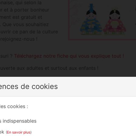
naise, qui selon la
er et à porter bonheur
ment est gratuit et
s. Que vous souhaitiez
uvrir ce pan de la culture
 rejoignez-nous !
suri ?
Téléchargez notre fiche qui vous explique tout !
ouverte aux adultes et surtout aux enfants !
tivités
:
ences de cookies
les cookies :
n de Hina ningyō en carton
d’ongles
 indispensables
ok
(
En savoir plus
)