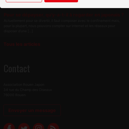
modalités […]
Pour se dépayser, qu'y-a-t-il à regarder en japonais ?
Actuellement pour se divertir, il faut composer avec le confinement mais,
pour la plupart, nous pouvons compter sur internet et les réseaux pour
disposer d’une […]
Tous les articles
Contact
Association Rouen Japon
34 rue du Champ des Oiseaux
76000 Rouen
Envoyer un message