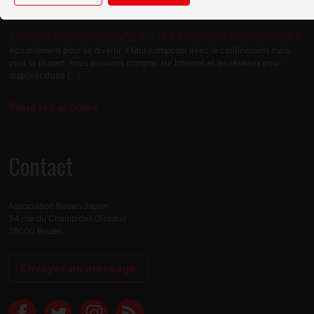
modalités […]
Pour se dépayser, qu'y-a-t-il à regarder en japonais ?
Actuellement pour se divertir, il faut composer avec le confinement mais,
pour la plupart, nous pouvons compter sur internet et les réseaux pour
disposer d’une […]
Tous les articles
Contact
Association Rouen Japon
34 rue du Champ des Oiseaux
76000 Rouen
Envoyer un message